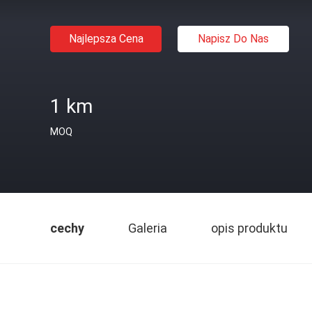
Najlepsza Cena
Napisz Do Nas
1 km
MOQ
cechy
Galeria
opis produktu