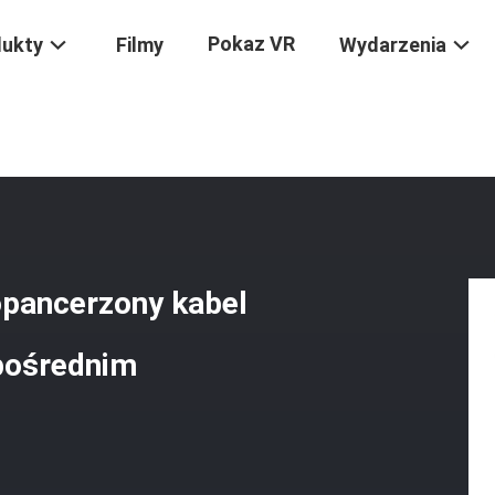
Pokaz VR
dukty
Filmy
Wydarzenia
/
Długość 2 Km 12-Rdzeniowy Opancerzony Kabel Światłowodowy G6
opancerzony kabel
pośrednim