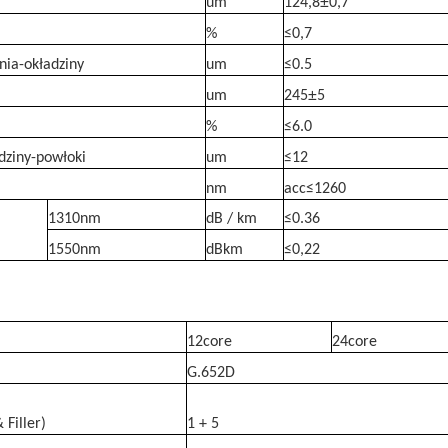
±
um
124,8
0,7
%
≤
0,7
nia-okładziny
um
≤
0.5
±
um
245
5
%
≤
6.0
dziny-powłoki
um
≤
12
nm
acc≤1260
1310nm
dB / km
≤
0.36
1550nm
dBkm
≤
0,22
12core
24core
G.652D
Filler)
1 + 5