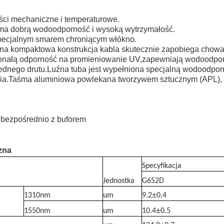
ści mechaniczne i temperaturowe.
 ma dobrą wodoodporność i wysoką wytrzymałość.
specjalnym smarem chroniącym włókno.
ana kompaktowa konstrukcja kabla skutecznie zapobiega chowa
onałą odporność na promieniowanie UV,
zapewniają wodoodpor
ednego drutu.
Luźna tuba jest wypełniona specjalną wodoodpor
ia.
Taśma aluminiowa powlekana tworzywem sztucznym (APL), ba
 bezpośrednio z buforem
zna
Specyfikacja
Jednostka
G652D
±
1310nm
um
9.2
0,4
±
1550nm
um
10.4
0.5