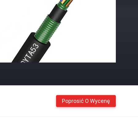
Poprosić O Wycenę