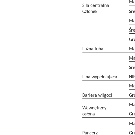
Ma
Siła centralna
Członek
Śr
Ma
Śr
Gr
Luźna tuba
Ma
Ma
Śr
Lina wypełniająca
NIE
Ma
Bariera wilgoci
Gr
Ma
Wewnętrzny
osłona
Gr
Ma
Pancerz
Gr