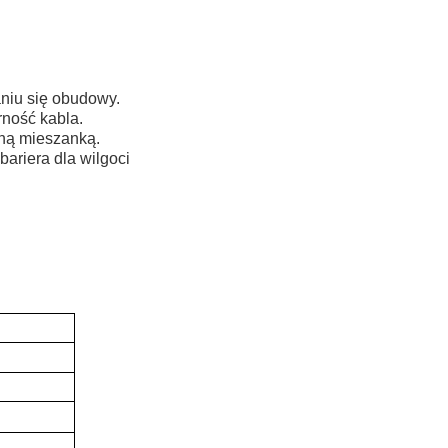
niu się obudowy.
ność kabla.
ną mieszanką.
riera dla wilgoci