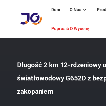
Dom
O Nas
Pro
Dom
/
Produkty
/
Kable Optyczne Z Włókna Optycznego
Poprosić O Wycenę
Długość 2 km 12-rdzeniowy 
światłowodowy G652D z bez
zakopaniem