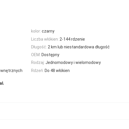
kolor:
czarny
Liczba włókien:
2-144 rdzenie
Długość:
2 km lub niestandardowa długość
OEM:
Dostępny
Rodzaj:
Jednomodowy i wielomodowy
ewnętrznych
Rdzeń:
Do 48 włókien
,
al
,