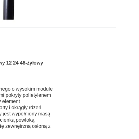
y 12 24 48-żyłowy
cznego o wysokim module
i pokryty polietylenem
y element
ty i okrągły rdzeń
ry jest wypełniony masą
 cienką powłoką
ię zewnętrzną osłoną z