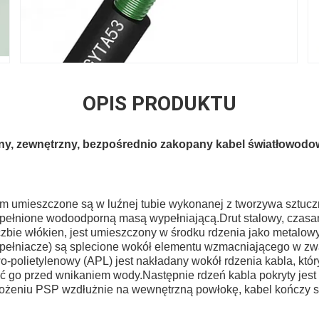
OPIS PRODUKTU
y, zewnętrzny, bezpośrednio zakopany kabel światłowodow
µm umieszczone są w luźnej tubie wykonanej z tworzywa sztu
ypełnione wodoodporną masą wypełniającą.Drut stalowy, czasam
iczbie włókien, jest umieszczony w środku rdzenia jako metalow
pełniacze) są splecione wokół elementu wzmacniającego w zwar
o-polietylenowy (APL) jest nakładany wokół rdzenia kabla, któ
ić go przed wnikaniem wody.Następnie rdzeń kabla pokryty jest
ożeniu PSP wzdłużnie na wewnętrzną powłokę, kabel kończy s