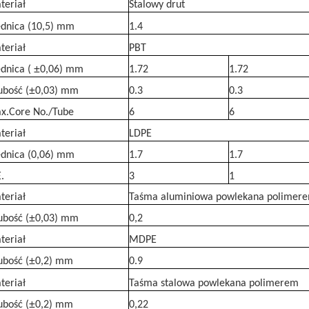
teriał
Stalowy drut
ednica (10,5) mm
1.4
teriał
PBT
±
ednica (
0,06) mm
1.72
1.72
±
ubość (
0,03) mm
0.3
0.3
x.Core No./Tube
6
6
teriał
LDPE
ednica (0,06) mm
1.7
1.7
.
3
1
teriał
Taśma aluminiowa powlekana polimer
±
ubość (
0,03) mm
0,2
teriał
MDPE
±
ubość (
0,2) mm
0.9
teriał
Taśma stalowa powlekana polimerem
±
ubość (
0,2) mm
0,22